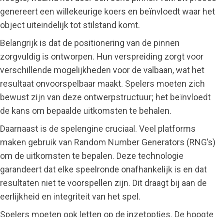
genereert een willekeurige koers en beïnvloedt waar het
object uiteindelijk tot stilstand komt.
Belangrijk is dat de positionering van de pinnen
zorgvuldig is ontworpen. Hun verspreiding zorgt voor
verschillende mogelijkheden voor de valbaan, wat het
resultaat onvoorspelbaar maakt. Spelers moeten zich
bewust zijn van deze ontwerpstructuur; het beïnvloedt
de kans om bepaalde uitkomsten te behalen.
Daarnaast is de spelengine cruciaal. Veel platforms
maken gebruik van Random Number Generators (RNG’s)
om de uitkomsten te bepalen. Deze technologie
garandeert dat elke speelronde onafhankelijk is en dat
resultaten niet te voorspellen zijn. Dit draagt bij aan de
eerlijkheid en integriteit van het spel.
Spelers moeten ook letten op de inzetopties. De hoogte