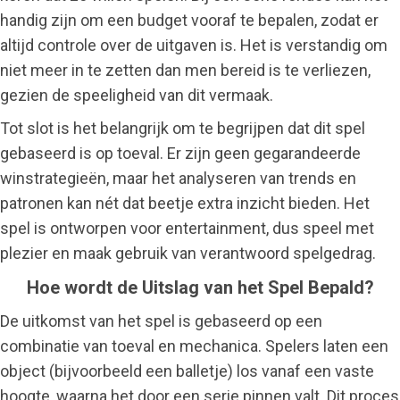
handig zijn om een budget vooraf te bepalen, zodat er
altijd controle over de uitgaven is. Het is verstandig om
niet meer in te zetten dan men bereid is te verliezen,
gezien de speeligheid van dit vermaak.
Tot slot is het belangrijk om te begrijpen dat dit spel
gebaseerd is op toeval. Er zijn geen gegarandeerde
winstrategieën, maar het analyseren van trends en
patronen kan nét dat beetje extra inzicht bieden. Het
spel is ontworpen voor entertainment, dus speel met
plezier en maak gebruik van verantwoord spelgedrag.
Hoe wordt de Uitslag van het Spel Bepald?
De uitkomst van het spel is gebaseerd op een
combinatie van toeval en mechanica. Spelers laten een
object (bijvoorbeeld een balletje) los vanaf een vaste
hoogte, waarna het door een serie pinnen valt. Dit proces