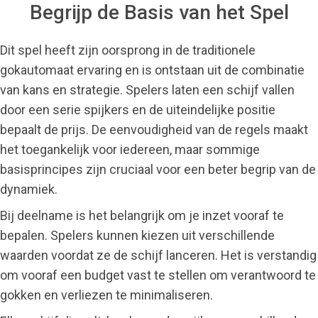
Begrijp de Basis van het Spel
Dit spel heeft zijn oorsprong in de traditionele
gokautomaat ervaring en is ontstaan uit de combinatie
van kans en strategie. Spelers laten een schijf vallen
door een serie spijkers en de uiteindelijke positie
bepaalt de prijs. De eenvoudigheid van de regels maakt
het toegankelijk voor iedereen, maar sommige
basisprincipes zijn cruciaal voor een beter begrip van de
dynamiek.
Bij deelname is het belangrijk om je inzet vooraf te
bepalen. Spelers kunnen kiezen uit verschillende
waarden voordat ze de schijf lanceren. Het is verstandig
om vooraf een budget vast te stellen om verantwoord te
gokken en verliezen te minimaliseren.