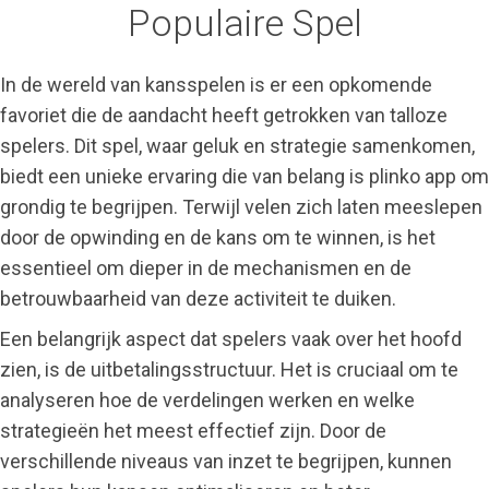
Populaire Spel
In de wereld van kansspelen is er een opkomende
favoriet die de aandacht heeft getrokken van talloze
spelers. Dit spel, waar geluk en strategie samenkomen,
biedt een unieke ervaring die van belang is
plinko app
om
grondig te begrijpen. Terwijl velen zich laten meeslepen
door de opwinding en de kans om te winnen, is het
essentieel om dieper in de mechanismen en de
betrouwbaarheid van deze activiteit te duiken.
Een belangrijk aspect dat spelers vaak over het hoofd
zien, is de uitbetalingsstructuur. Het is cruciaal om te
analyseren hoe de verdelingen werken en welke
strategieën het meest effectief zijn. Door de
verschillende niveaus van inzet te begrijpen, kunnen