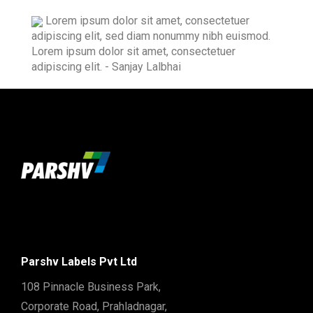
Lorem ipsum dolor sit amet, consectetuer
adipiscing elit, sed diam nonummy nibh euismod.
Lorem ipsum dolor sit amet, consectetuer
adipiscing elit.
- Sanjay Lalbhai
Parshv Labels Pvt Ltd
108 Pinnacle Business Park,
Corporate Road, Prahladnagar,